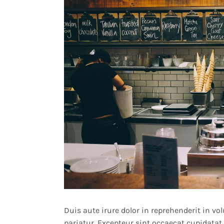
Duis aute irure dolor in reprehenderit in vol
pariatur. Excepteur sint occaecat cupidatat 