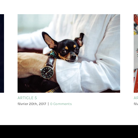
ARTICLE 5
A
février 20th, 2017
|
0 Comments
fé