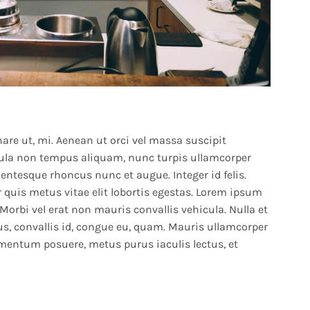
rnare ut, mi. Aenean ut orci vel massa suscipit
 ligula non tempus aliquam, nunc turpis ullamcorper
llentesque rhoncus nunc et augue. Integer id felis.
r quis metus vitae elit lobortis egestas. Lorem ipsum
 Morbi vel erat non mauris convallis vehicula. Nulla et
bus, convallis id, congue eu, quam. Mauris ullamcorper
lementum posuere, metus purus iaculis lectus, et