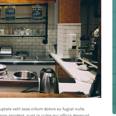
uptate velit esse cillum dolore eu fugiat nulla
non proident, sunt in culpa qui officia deserunt