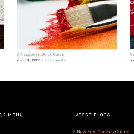
Art Supplies: Quick Guide
N
mai 5th, 2020
|
0 Comments
ma
CK MENU
LATEST BLOGS
New Free Classes Online