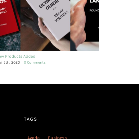
ew Products Added
i 5th, 2020
|
0 Comments
TAGS
Avada
Business