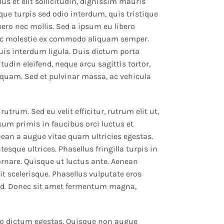
 et elit sollicitudin, dignissim mauris
sque turpis sed odio interdum, quis tristique
bero nec mollis. Sed a ipsum eu libero
ec molestie ex commodo aliquam semper.
quis interdum ligula. Duis dictum porta
itudin eleifend, neque arcu sagittis tortor,
 quam. Sed et pulvinar massa, ac vehicula
utrum. Sed eu velit efficitur, rutrum elit ut,
um primis in faucibus orci luctus et
nean a augue vitae quam ultricies egestas.
tesque ultrices. Phasellus fringilla turpis in
ornare. Quisque ut luctus ante. Aenean
it scelerisque. Phasellus vulputate eros
 id. Donec sit amet fermentum magna,
ro dictum egestas. Quisque non augue