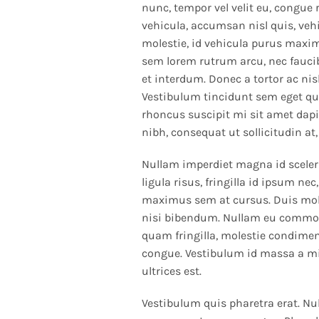
nunc, tempor vel velit eu, congue 
vehicula, accumsan nisl quis, vehi
molestie, id vehicula purus maximu
sem lorem rutrum arcu, nec faucib
et interdum. Donec a tortor ac ni
Vestibulum tincidunt sem eget qua
rhoncus suscipit mi sit amet dapib
nibh, consequat ut sollicitudin at,
Nullam imperdiet magna id sceleri
ligula risus, fringilla id ipsum n
maximus sem at cursus. Duis moles
nisi bibendum. Nullam eu commodo
quam fringilla, molestie condime
congue. Vestibulum id massa a mi l
ultrices est.
Vestibulum quis pharetra erat. Nu