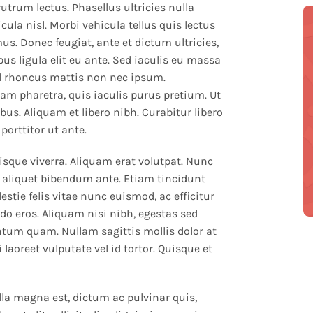
rutrum lectus. Phasellus ultricies nulla
cula nisl. Morbi vehicula tellus quis lectus
s. Donec feugiat, ante et dictum ultricies,
us ligula elit eu ante. Sed iaculis eu massa
sl rhoncus mattis non nec ipsum.
m pharetra, quis iaculis purus pretium. Ut
us. Aliquam et libero nibh. Curabitur libero
 porttitor ut ante.
sque viverra. Aliquam erat volutpat. Nunc
ec, aliquet bibendum ante. Etiam tincidunt
tie felis vitae nunc euismod, ac efficitur
 eros. Aliquam nisi nibh, egestas sed
ntum quam. Nullam sagittis mollis dolor at
aoreet vulputate vel id tortor. Quisque et
lla magna est, dictum ac pulvinar quis,