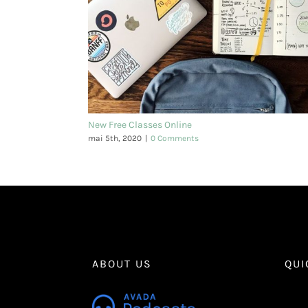
New Free Classes Online
mai 5th, 2020
|
0 Comments
ABOUT US
QUI