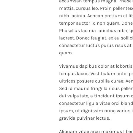
accumsan tempus magna. Phasellus
mattis, cursus leo. Proin pellente
nibh lacinia. Aenean pretium et li
tempor auctor id non quam. Don
Phasellus lacinia faucibus nibh, 
laoreet. Donec feugiat, ex eu sollic
consectetur luctus purus risus at
quam.
Vivamus dapibus dolor at lobortis r
tempus lacus. Vestibulum ante ips
ultrices posuere cubilia curae; Ae
Sed id mauris fringilla risus pellen
dui vulputate, a tincidunt ipsum 
consectetur ligula vitae orci bland
ipsum, ut dignissim nunc varius
gravida pulvinar lectus.
Aliquam vitae arcu maximus libe